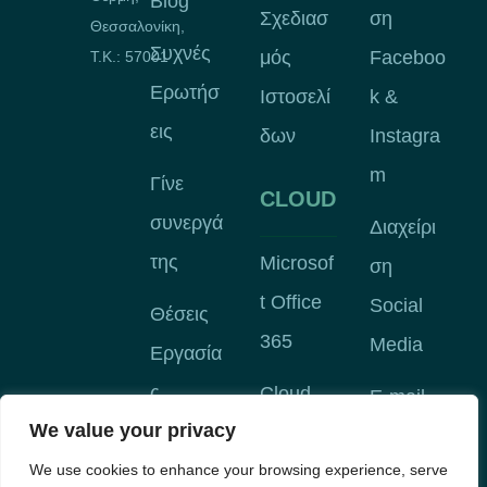
Blog
Σχεδιασ
ση
Θεσσαλονίκη,
Συχνές
μός
Faceboo
Τ.Κ.: 57001
Ερωτήσ
Ιστοσελί
k &
εις
δων
Instagra
m
Γίνε
CLOUD
συνεργά
Διαχείρι
της
Microsof
ση
t Office
Social
Θέσεις
365
Media
Εργασία
ς
Cloud
E-mail
We value your privacy
Backup
Marketin
We use cookies to enhance your browsing experience, serve
g