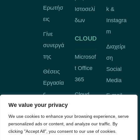
Ερωτήσ
Ιστοσελί
k &
εις
δων
Instagra
m
Γίνε
CLOUD
συνεργά
Διαχείρι
της
Microsof
ση
t Office
Social
Θέσεις
365
Media
Εργασία
ς
Cloud
E-mail
We value your privacy
Backup
Marketin
We use cookies to enhance your browsing experience, serve
g
personalized ads or content, and analyze our traffic. By
clicking "Accept All", you consent to our use of cookies.