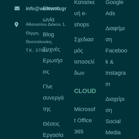
Κατασκε
Google
Επικοιν
info@wideweb.gr
υή e-
Ads
ωνία
shops
Αθανασίου Διάκου 1,
Διαφήμι
Θέρμη,
Blog
Σχεδιασ
ση
Θεσσαλονίκη,
Συχνές
μός
Faceboo
Τ.Κ.: 57001
Ερωτήσ
Ιστοσελί
k &
εις
δων
Instagra
m
Γίνε
CLOUD
συνεργά
Διαχείρι
της
Microsof
ση
t Office
Social
Θέσεις
365
Media
Εργασία