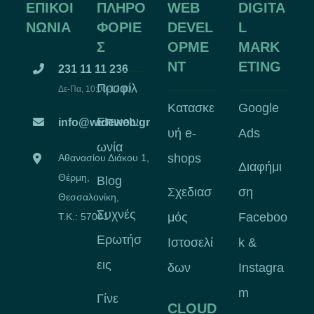
ΕΠΙΚΟΙ
ΠΛΗΡΟ
WEB
DIGITA
ΝΩΝΙΑ
ΦΟΡΙΕ
DEVEL
L
Σ
OPME
MARK
NT
ETING
231 11 11 236
Προφίλ
Δε-Πα, 10:00-17:00
Κατασκε
Google
Επικοιν
info@wideweb.gr
υή e-
Ads
ωνία
shops
Αθανασίου Διάκου 1,
Διαφήμι
Θέρμη,
Blog
Σχεδιασ
ση
Θεσσαλονίκη,
Συχνές
μός
Faceboo
Τ.Κ.: 57001
Ερωτήσ
Ιστοσελί
k &
εις
δων
Instagra
m
Γίνε
CLOUD