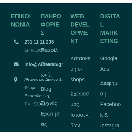
ΕΠΙΚΟΙ
ΠΛΗΡΟ
WEB
DIGITA
ΝΩΝΙΑ
ΦΟΡΙΕ
DEVEL
L
Σ
OPME
MARK
NT
ETING
231 11 11 236
Προφίλ
Δε-Πα, 10:00-17:00
Κατασκε
Google
Επικοιν
info@wideweb.gr
υή e-
Ads
ωνία
shops
Αθανασίου Διάκου 1,
Διαφήμι
Θέρμη,
Blog
Σχεδιασ
ση
Θεσσαλονίκη,
Συχνές
μός
Faceboo
Τ.Κ.: 57001
Ερωτήσ
Ιστοσελί
k &
εις
δων
Instagra